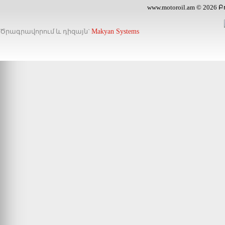
LUKOIL
www.motoroil.am © 20
MANNOL
Ծրագրավորում և դիզայն`
Makyan Systems
MANN FILTER
MERCEDES BENZ
MITASU
MOBIL 1
MOLY GREEN
MORRIS
MOTUL
NISSAN
NORTHSEA
PENNZOIL
PETRONAS