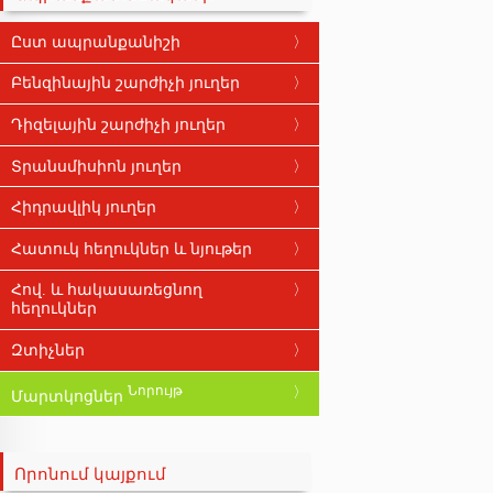
Ըստ ապրանքանիշի
ABRO
Բենզինային շարժիչի յուղեր
AFA
Դիզելային շարժիչի յուղեր
ARAL
Տրանսմիսիոն յուղեր
ARDECA
Հիդրավլիկ յուղեր
BARDAHL
Հատուկ հեղուկներ և նյութեր
BIZOL
Հով. և հակասառեցնող
BMW
հեղուկներ
CARLUBE
Զտիչներ
CASTROL
Նորույթ
Մարտկոցներ
DIVINOL
DRIVER
Որոնում կայքում