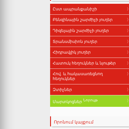
Ըստ ապրանքանիշի
Բենզինային շարժիչի յուղեր
Դիզելային շարժիչի յուղեր
Տրանսմիսիոն յուղեր
Հիդրավլիկ յուղեր
Հատուկ հեղուկներ և նյութեր
Հով. և հակասառեցնող
հեղուկներ
Զտիչներ
Նորույթ
Մարտկոցներ
Որոնում կայքում