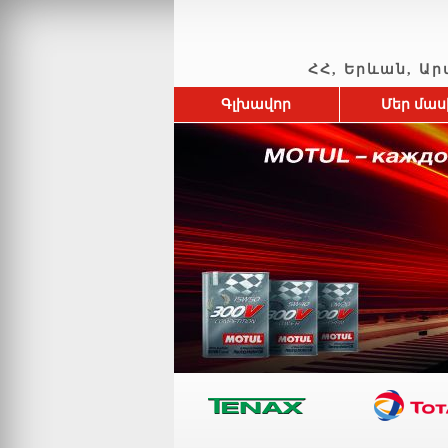
ՀՀ, Երևան, Արտա
Գլխավոր
Մեր մաս