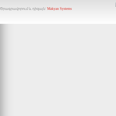
MANNOL
Ծրագրավորում և դիզայն`
Makyan Systems
MANN FILTER
MERCEDES BENZ
MITASU
MOBIL 1
MOLY GREEN
MORRIS
MOTUL
NISSAN
NORTHSEA
PENNZOIL
PETRONAS