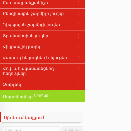
Ըստ ապրանքանիշի
ABRO
Բենզինային շարժիչի յուղեր
AFA
Դիզելային շարժիչի յուղեր
ARAL
Տրանսմիսիոն յուղեր
ARDECA
Հիդրավլիկ յուղեր
BARDAHL
Հատուկ հեղուկներ և նյութեր
BIZOL
Հով. և հակասառեցնող
BMW
հեղուկներ
CARLUBE
Զտիչներ
CASTROL
Նորույթ
Մարտկոցներ
DIVINOL
DRIVER
Որոնում կայքում
ELF