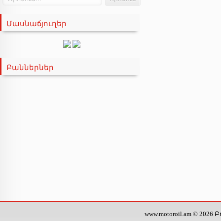
ENEOS
Մասնաճյուղեր
ENI
FANFARO
FEBI
Բաններներ
FILTRON
GAZPROMNEFT
HI-Q
HYUNDAI
IDEMITSU
KIXX
LIQUIMOLY
LUKOIL
www.motoroil.am © 20