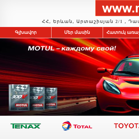
ՀՀ, Երևան, Արտաշիսյան 2/1 , Դավիթ
Գլխավոր
Մեր մասին
Հատուկ առա