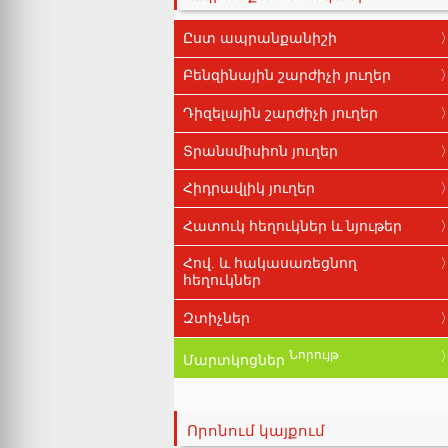
Ըստ ապրանքանիշի
Բենզինային շարժիչի յուղեր
Դիզելային շարժիչի յուղեր
Տրանսմիսիոն յուղեր
Հիդրավլիկ յուղեր
Հատուկ հեղուկներ և նյութեր
Հով. և հակասառեցնող
հեղուկներ
Զտիչներ
Նորույթ
Մարտկոցներ
Որոնում կայքում