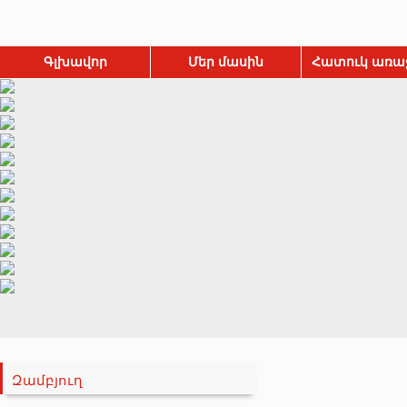
Գլխավոր
Մեր մասին
Հատուկ առա
Զամբյուղ